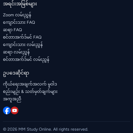
အရင်းအမြစ်များ
Zoom လမ်းညွှန်
ကျောင်းသား FAQ
ဆရာ FAQ
စင်တာအက်ဒ်မင် FAQ
ကျောင်းသား လမ်းညွှန်
ဆရာ လမ်းညွှန်
စင်တာအက်ဒ်မင် လမ်းညွှန်
ဥပဒေဆိုင်ရာ
ကိုယ်ရေးအချက်အလက် မူဝါဒ
စည်းမျဉ်း & သတ်မှတ်ချက်များ
အကူအညီ
© 2026 MM Study Online. All rights reserved.