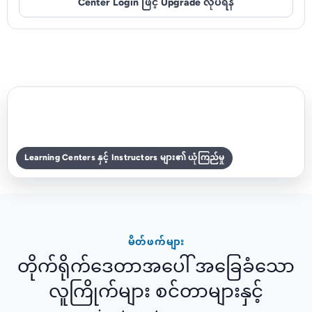
Center Login ဖြင့် Upgrade လုပ်ရန်
Learning Centers နှင့် Instructors များ၏ ယုံကြည်မှု
မိတ်ဖက်များ
တိုက်ရိုက်ဒေတာအပေါ် အခြေခံသော
လူကြိုက်များ စင်တာများနှင့်