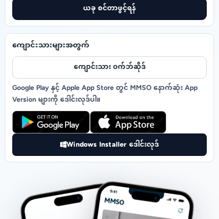
ယခု စင်တာဖွင့်ရန်
ကျောင်းသားများအတွက်
ကျောင်းသား ဝက်ဘ်ဆိုဒ်
Google Play နှင့် Apple App Store တွင် MMSO နောက်ဆုံး App
Version များကို ဒေါင်းလုဒ်ပါ။
Windows Installer ဒေါင်းလုဒ်