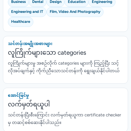
Business
Dental
Design
Education
Engineering
Engineering and IT
Film, Video And Photography
Healthcare
သင်တန်းအမျိုးအစားများ
လူကြိုက်များသော categories
လူကြိုက်များမှု အစဉ်လိုက် categories များကို ကြည့်ပြီး သင့်
လိုအပ်ချက်နှင့် ကိုက်ညီသောသင်တန်းကို ရွေးချယ်နိုင်ပါတယ်
အောင်မြင်မှု
လက်မှတ်ရယူပါ
သင်တန်းပြီးစီးကြောင်း လက်မှတ်ရယူကာ certificate checker
မှ တဆင့်စစ်ဆေးနိုင်ပါသည်။