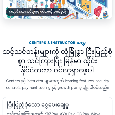
ကျောင်းသားသင်ယူမှုမှ စင်တာတိုးတက်မှုသို့
CENTERS & INSTRUCTOR ကဏ္ဍ
သင့်သင်တန်းများကို လုံခြုံစွာ ပြီးပြည့်စုံ
စွာ သင်ကြားပြီး မြန်မာ ထိုင်း
နိုင်ငံတကာ ဝင်ငွေရှာဖွေပါ
Centers နှင့် instructor များအတွက် learning features, security
controls, payment tooling နှင့် growth plan ၃ မျိုး ပါဝင်သည်။
ပြီးပြည့်စုံသော ငွေပေးချေမှု
သင်တန်းကြေးအတွက် KBZPay, AYA Pay, CB Pay, Wave