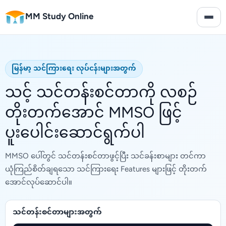
MM Study Online
မြန်မာ့ သင်ကြားရေး လုပ်ငန်းများအတွက်
သင့် သင်တန်းစင်တာကို လစဉ်
တိုးတက်အောင် MMSO ဖြင့်
ပူးပေါင်းဆောင်ရွက်ပါ
MMSO ပေါ်တွင် သင်တန်းစင်တာဖွင့်ပြီး သင်ခန်းစာများ တင်ကာ
ယုံကြည်စိတ်ချရသော သင်ကြားရေး Features များဖြင့် တိုးတက်
အောင်လုပ်ဆောင်ပါ။
သင်တန်းစင်တာများအတွက်