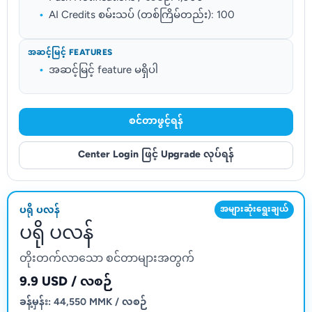
AI Credits စမ်းသပ် (တစ်ကြိမ်တည်း): 100
အဆင့်မြင့် FEATURES
အဆင့်မြင့် feature မရှိပါ
စင်တာဖွင့်ရန်
Center Login ဖြင့် Upgrade လုပ်ရန်
ပရို ပလန်
အများဆုံးရွေးချယ်
ပရို ပလန်
တိုးတက်လာသော စင်တာများအတွက်
9.9 USD / လစဉ်
ခန့်မှန်း: 44,550 MMK / လစဉ်