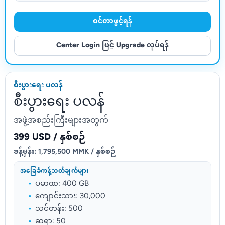
စင်တာဖွင့်ရန်
Center Login ဖြင့် Upgrade လုပ်ရန်
စီးပွားရေး ပလန်
စီးပွားရေး ပလန်
အဖွဲ့အစည်းကြီးများအတွက်
399 USD / နှစ်စဉ်
ခန့်မှန်း: 1,795,500 MMK / နှစ်စဉ်
အခြေခံကန့်သတ်ချက်များ
ပမာဏ: 400 GB
ကျောင်းသား: 30,000
သင်တန်း: 500
ဆရာ: 50