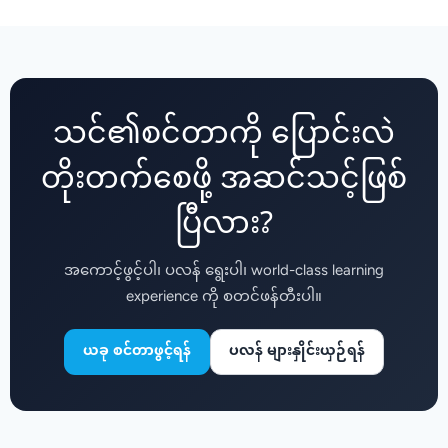
သင်၏စင်တာကို ပြောင်းလဲ
တိုးတက်စေဖို့ အဆင်သင့်ဖြစ်
ပြီလား?
အကောင့်ဖွင့်ပါ၊ ပလန် ရွေးပါ၊ world-class learning
experience ကို စတင်ဖန်တီးပါ။
ယခု စင်တာဖွင့်ရန်
ပလန် များနှိုင်းယှဉ်ရန်