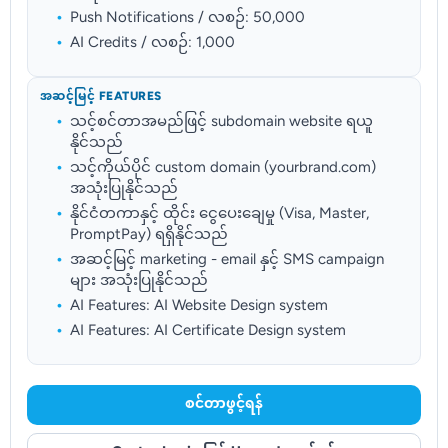
Push Notifications / လစဉ်: 50,000
AI Credits / လစဉ်: 1,000
အဆင့်မြင့် FEATURES
သင့်စင်တာအမည်ဖြင့် subdomain website ရယူ
နိုင်သည်
သင့်ကိုယ်ပိုင် custom domain (yourbrand.com)
အသုံးပြုနိုင်သည်
နိုင်ငံတကာနှင့် ထိုင်း ငွေပေးချေမှု (Visa, Master,
PromptPay) ရရှိနိုင်သည်
အဆင့်မြင့် marketing - email နှင့် SMS campaign
များ အသုံးပြုနိုင်သည်
AI Features: AI Website Design system
AI Features: AI Certificate Design system
စင်တာဖွင့်ရန်