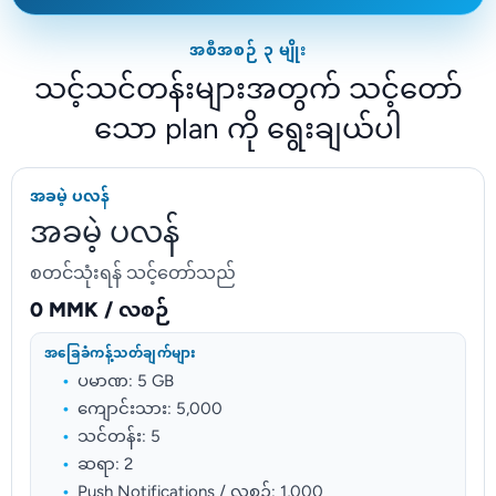
အစီအစဉ် ၃ မျိုး
သင့်သင်တန်းများအတွက် သင့်တော်
သော plan ကို ရွေးချယ်ပါ
အခမဲ့ ပလန်
အခမဲ့ ပလန်
စတင်သုံးရန် သင့်တော်သည်
0 MMK / လစဉ်
အခြေခံကန့်သတ်ချက်များ
ပမာဏ: 5 GB
ကျောင်းသား: 5,000
သင်တန်း: 5
ဆရာ: 2
Push Notifications / လစဉ်: 1,000