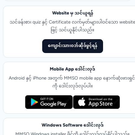
Website မှ သင်ယူရန်
သင်ခန်းစာ၊ quiz နှင့် Certificate လက်မှတ်များပါဝင်သော websit
ဖြင့် သင်ယူနိုင်ပါသည်။
ကျောင်းသားဝဘ်ဆိုဒ်ဖွင့်ရန်
Mobile App ဒေါင်းလုဒ်
Android နှင့် iPhone အတွက် MMSO mobile app နောက်ဆုံးဗားရှင်
ကို ဒေါင်းလုဒ်လုပ်ပါ။
Windows Software ဒေါင်းလုဒ်
MMSO Windows installer ဖိုင်ကို ဒေါင်းလုဒ်လုပ်နိုင်ပါသည်။