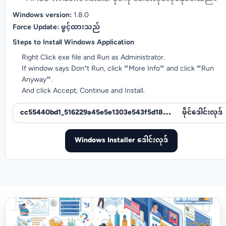
Windows version:
1.8.0
Force Update: ဖွင့်ထားသည်
Steps to Install Windows Application
Right Click exe file and Run as Administrator.
If window says Don’t Run, click “More Info” and click “Run
Anyway”.
And click Accept, Continue and Install.
cc55440bd1_516229a45e5e1303e543f5d18c772bfd.exe
ဖိုင်ဒေါင်းလုဒ်
Windows Installer ဒေါင်းလုဒ်