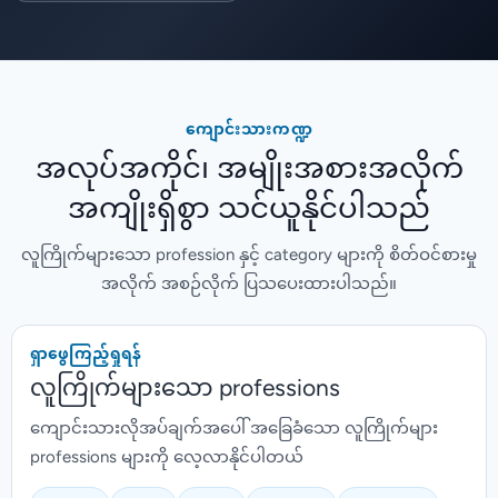
ကျောင်းသားကဏ္ဍ
အလုပ်အကိုင်၊ အမျိုးအစားအလိုက်
အကျိုးရှိစွာ သင်ယူနိုင်ပါသည်
လူကြိုက်များသော profession နှင့် category များကို စိတ်ဝင်စားမှု
အလိုက် အစဉ်လိုက် ပြသပေးထားပါသည်။
ရှာဖွေကြည့်ရှုရန်
လူကြိုက်များသော professions
ကျောင်းသားလိုအပ်ချက်အပေါ် အခြေခံသော လူကြိုက်များ
professions များကို လေ့လာနိုင်ပါတယ်