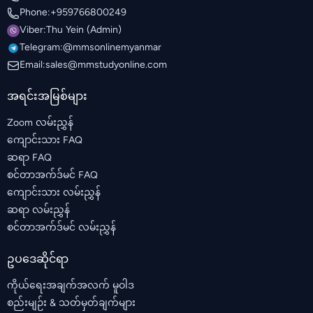
Phone:
+959766800249
Viber:
Thu Yein (Admin)
Telegram:
@mmsonlinemyanmar
Email:
sales@mmstudyonline.com
အရင်းအမြစ်များ
Zoom လမ်းညွှန်
ကျောင်းသား FAQ
ဆရာ FAQ
စင်တာအက်ဒ်မင် FAQ
ကျောင်းသား လမ်းညွှန်
ဆရာ လမ်းညွှန်
စင်တာအက်ဒ်မင် လမ်းညွှန်
ဥပဒေဆိုင်ရာ
ကိုယ်ရေးအချက်အလက် မူဝါဒ
စည်းမျဉ်း & သတ်မှတ်ချက်များ