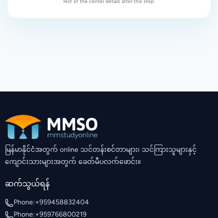
rest of the center details after this step.
မြန်မာနိုင်ငံအတွက် online သင်တန်းစင်တာများ၊ သင်ကြားသူများနှင့်
ကျောင်းသားများအတွက် ခေတ်မီပလက်ဖောင်း။
ဆက်သွယ်ရန်
Phone:
+959458832404
Phone:
+959766800219