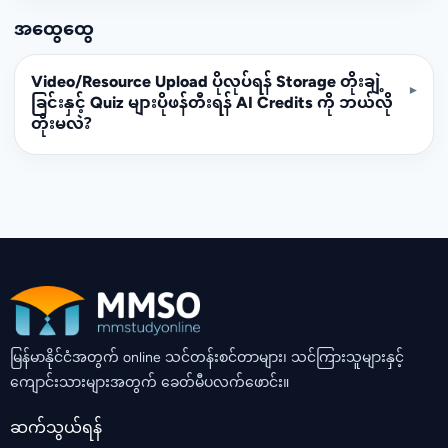
အထွေထွေ
Video/Resource Upload ပိုလုပ်ရန် Storage တိုးချဲ့
▾
ခြင်းနှင့် Quiz များပိုဖန်တီးရန် AI Credits ကို ဘယ်လို
တိုးမလဲ?
မြန်မာနိုင်ငံအတွက် online သင်တန်းစင်တာများ၊ သင်ကြားသူများနှင့်
ကျောင်းသားများအတွက် ခေတ်မီပလက်ဖောင်း။
ဆက်သွယ်ရန်