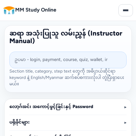
MM Study Online
ဆရာ အသုံးပြုသူ လမ်းညွှန် (Instructor
Manual)
Section title, category, step text တွေကို အဓိပ္ပာယ်ဆိုင်ရာ
keyword နဲ့ English/Myanmar ဆက်စပ်စကားလုံးပါ တွဲပြီးရှာပေး
မယ်။
လော့ဂ်အင်၊ အကောင့်ဖွင့်ခြင်းနှင့် Password
▾
ပရိုဖိုင်များ
▾