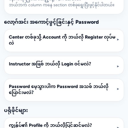
ဘယ်ဘက် column ကနေ section တစ်ခုရွေးပြီးဖွင့်နိုင်ပါတယ်။
လော့ဂ်အင်၊ အကောင့်ဖွင့်ခြင်းနှင့် Password
Center တစ်ခုသို့ Account ကို ဘယ်လို Register လုပ်မ
▾
လဲ
Instructor အဖြစ် ဘယ်လို Login ဝင်မလဲ?
▾
Password မေ့သွားပါက Password အသစ် ဘယ်လို
▾
ပြောင်းမလဲ?
ပရိုဖိုင်များ
ကျွန်ုပ်၏ Profile ကို ဘယ်လိုပြင်ဆင်မလဲ?
▾