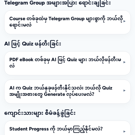
Telegram Group အများအပြား ရောင်းချခြင်း
Course တစ်ခုထဲမှ Telegram Group များစွာကို ဘယ်လို
▾
ရောင်းမလဲ
AI ဖြင့် Quiz ဖန်တီးခြင်း
PDF eBook တစ်ခုမှ AI ဖြင့် Quiz များ ဘယ်လိုဖန်တီးမ
▾
လဲ
AI က Quiz ဘယ်နှခုဖန်တီးနိုင်သလဲ၊ ဘယ်လို Quiz
▾
အမျိုးအစားတွေ Generate လုပ်ပေးမလဲ?
ကျောင်းသားများ စီမံခန့်ခွဲခြင်း
Student Progress ကို ဘယ်မှာကြည့်နိုင်မလဲ?
▾