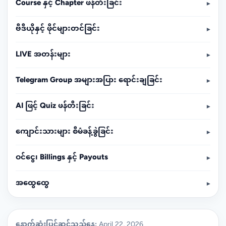
Course နှင့် Chapter ဖန်တီးခြင်း
▾
ဗီဒီယိုနှင့် ဖိုင်များတင်ခြင်း
▾
LIVE အတန်းများ
▾
Telegram Group အများအပြား ရောင်းချခြင်း
▾
AI ဖြင့် Quiz ဖန်တီးခြင်း
▾
ကျောင်းသားများ စီမံခန့်ခွဲခြင်း
▾
ဝင်ငွေ၊ Billings နှင့် Payouts
▾
အထွေထွေ
▾
နောက်ဆုံးပြင်ဆင်သည့်နေ့:
April 22, 2026