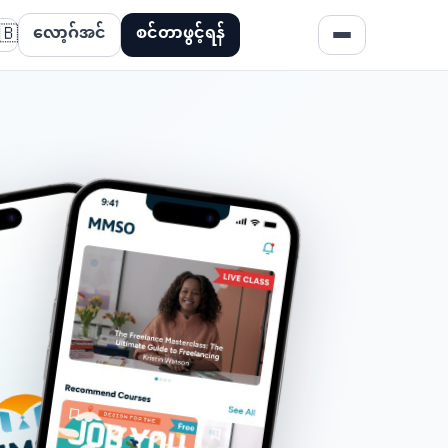
🇧
လော့ဂ်အင်
စင်တာဖွင့်ရန်