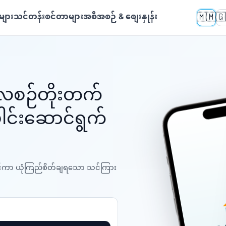
🇲🇲
🇬
များ
သင်တန်းစင်တာများ
အစီအစဉ် & စျေးနှုန်း
 လစဉ်တိုးတက်
ါင်းဆောင်ရွက်
 တင်ကာ ယုံကြည်စိတ်ချရသော သင်ကြား