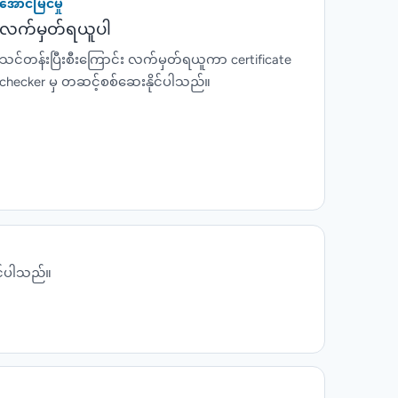
အောင်မြင်မှု
လက်မှတ်ရယူပါ
သင်တန်းပြီးစီးကြောင်း လက်မှတ်ရယူကာ certificate
checker မှ တဆင့်စစ်ဆေးနိုင်ပါသည်။
ုင်ပါသည်။