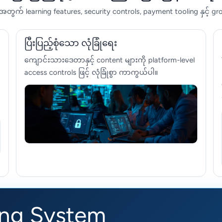
ားအတွက် learning features, security controls, payment tooling နှင့် g
ပြီးပြည့်စုံသော လုံခြုံရေး
ကျောင်းသားဒေတာနှင့် content များကို platform-level
access controls ဖြင့် လုံခြုံစွာ ကာကွယ်ပါ။
ng System