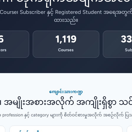
 Course၊ Subscriber နှင့် Registered Student အရေအတွက် တ
ထားသည်။
6
1,119
33
tors
Courses
Sub
ကျောင်းသားကဏ္ဍ
 အမျိုးအစားအလိုက် အကျိုးရှိစွာ သင
 profession နှင့် category များကို စိတ်ဝင်စားမှုအလိုက် အစဉ်လိုက်