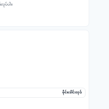
်လုပ်ပါ။
ဖိုင်ဒေါင်းလုဒ်