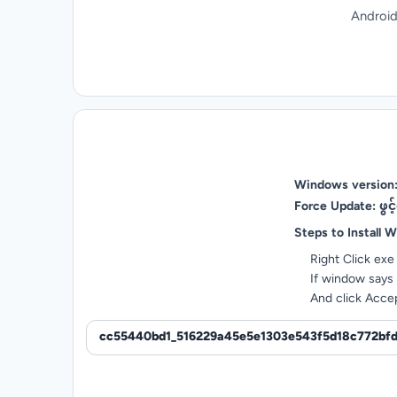
Android
Windows version
Force Update: ဖွ
Steps to Install 
Right Click exe
If window says
And click Accep
cc55440bd1_516229a45e5e1303e543f5d18c772bfd