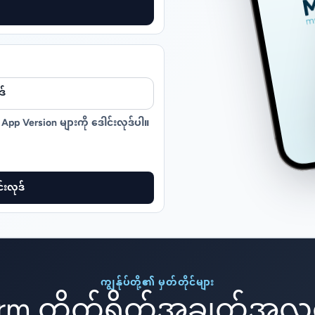
ဒ်
App Version များကို ဒေါင်းလုဒ်ပါ။
်းလုဒ်
ကျွန်ုပ်တို့၏ မှတ်တိုင်များ
orm တိုက်ရိုက်အချက်အလ