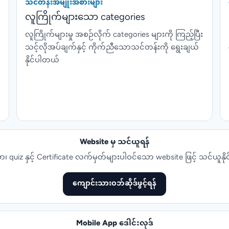
သင်တန်းအမျိုးအစားများ
လူကြိုက်များသော categories
လူကြိုက်များမှု အစဉ်လိုက် categories များကို ကြည့်ပြီး
သင့်လိုအပ်ချက်နှင့် ကိုက်ညီသောသင်တန်းကို ရွေးချယ်
နိုင်ပါတယ်
Website မှ သင်ယူရန်
ာ၊ quiz နှင့် Certificate လက်မှတ်များပါဝင်သော website ဖြင့် သင်ယူနိ
ကျောင်းသားဝဘ်ဆိုဒ်ဖွင့်ရန်
Mobile App ဒေါင်းလုဒ်