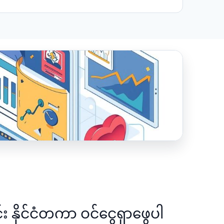
င်း နိုင်ငံတကာ ဝင်ငွေရှာဖွေပါ