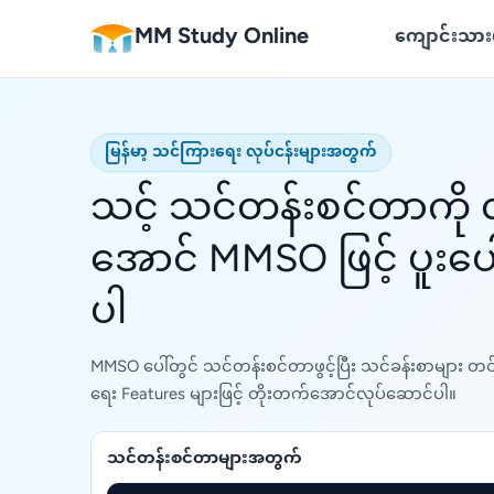
MM Study Online
ကျောင်းသား
မြန်မာ့ သင်ကြားရေး လုပ်ငန်းများအတွက်
သင့် သင်တန်းစင်တာကို
အောင် MMSO ဖြင့် ပူးပေ
ပါ
MMSO ပေါ်တွင် သင်တန်းစင်တာဖွင့်ပြီး သင်ခန်းစာများ
ရေး Features များဖြင့် တိုးတက်အောင်လုပ်ဆောင်ပါ။
သင်တန်းစင်တာများအတွက်